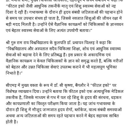
डाॅ. मनोज शर्मा, मुख्य चिकित्सा अधिकारी, देहरादून ने अपने संबोधन में कहा कि
“फीटल ईको जैसी आधुनिक तकनीकें मातृ एवं शिशु स्वास्थ्य सेवाओं को नई
दिशा दे रही हैं। गर्भावस्था के दौरान ही हृदय संबंधी जटिलताओं की पहचान होने
से समय पर उपचार संभव हो पाता है, जिससे नवजात शिशुओं की जीवन रक्षा में
बड़ी मदद मिलती है। उन्होंने ऐसे वैज्ञानिक कार्यक्रमों को चिकित्सकों के ज्ञानवर्धन
एवं बेहतर स्वास्थ्य सेवाओं के लिए अत्यंत उपयोगी बताया।”
श्री गुरु राम राय विश्वविद्यालय के कुलपति डाॅ. प्रथापन पिल्लई ने कहा कि
“विश्वविद्यालय और अस्पताल सदैव चिकित्सा शिक्षा, शोध एवं आधुनिक स्वास्थ्य
सेवाओं को बढ़ावा देने के लिए प्रतिबद्ध हैं। इस प्रकार के अकादमिक एवं
वैज्ञानिक कार्यक्रम न केवल चिकित्सकों के ज्ञान को समृद्ध करते हैं, बल्कि मरीजों
को बेहतर और उन्नत चिकित्सा सेवाएं उपलब्ध कराने में भी महत्वपूर्ण भूमिका
निभाते हैं।”
सीएमई में मुख्य वक्ता के रूप में डाॅ. सी कृष्णा, बैंगलौर ने “फीटल ईको” पर
विशेषज्ञ व्याख्यान दिया। उन्होंने बताया कि फीटल ईको एक अत्याधुनिक मेडिकल
तकनीक है, जिसके माध्यम से गर्भ में पल रहे शिशु के हृदय की संरचना, धड़कन
और कार्यप्रणाली का विस्तृत परीक्षण किया जाता है। यह जांच गर्भावस्था के
दौरान ही शिशु में मौजूद जन्मजात हृदय रोगों, ब्लॉकेज, वाल्व संबंधी समस्याओं
अथवा अन्य जटिलताओं की समय रहते पहचान करने में बेहद सहायक साबित
होती है।