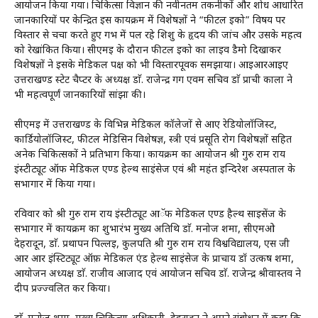
आयोजन किया गया। चिकित्सा विज्ञान की नवीनतम तकनीकों और शोध आधारित
जानकारियों पर केन्द्रित इस कार्यक्रम में विशेषज्ञों ने “फीटल ईको” विषय पर
विस्तार से चर्चा करते हुए गर्भ में पल रहे शिशु के हृदय की जांच और उसके महत्व
को रेखांकित किया। सीएमई के दौरान फीटल ईको का लाइव डैमो दिखाकर
विशेषज्ञों ने इसके मेडिकल पक्ष को भी विस्तारपूर्वक समझाया। आईआरआईए
उत्तराखण्ड स्टेट चैप्टर के अध्यक्ष डाॅ. राजेन्द्र गर्ग एवम सचिव डाॅ प्राची काला ने
भी महत्वपूर्णं जानकारियों सांझा की।
सीएमई में उत्तराखण्ड के विभिन्न मेडिकल कॉलेजों से आए रेडियोलॉजिस्ट,
कार्डियोलॉजिस्ट, फीटल मेडिसिन विशेषज्ञ, स्त्री एवं प्रसूति रोग विशेषज्ञों सहित
अनेक चिकित्सकों ने प्रतिभाग किया। कार्यक्रम का आयोजन श्री गुरु राम राय
इंस्टीट्यूट ऑफ मेडिकल एण्ड हेल्थ साइंसेज एवं श्री महंत इन्दिरेश अस्पताल के
सभागार में किया गया।
रविवार को श्री गुरु राम राय इंस्टीट्यूट आॅफ मेडिकल एण्ड हैल्थ साइसेंज के
सभागार में कार्यक्रम का शुभारंभ मुख्य अतिथि डाॅ. मनोज शर्मा, सीएमओ
देहरादून, डाॅ. प्रथापन पिल्लई, कुलपति श्री गुरु राम राय विश्वविद्यालय, एस जी
आर आर इंस्टिट्यूट ऑफ़ मेडिकल एंड हेल्थ साईंसेज के प्राचार्य डॉ उत्कर्ष शर्मा,
आयोजन अध्यक्ष डाॅ. राजीव आजाद एवं आयोजन सचिव डाॅ. राजेन्द्र श्रीवास्तव ने
दीप प्रज्ज्वलित कर किया।