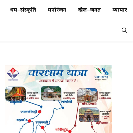
धर्म–संस्कृति
मनोरंजन
खेल–जगत
व्यापार