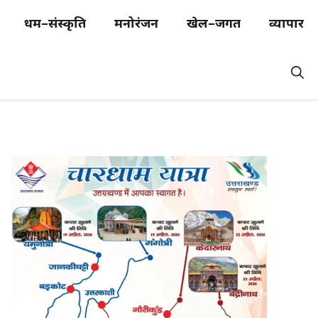
धर्म–संस्कृति
मनोरंजन
खेल–जगत
व्यापार