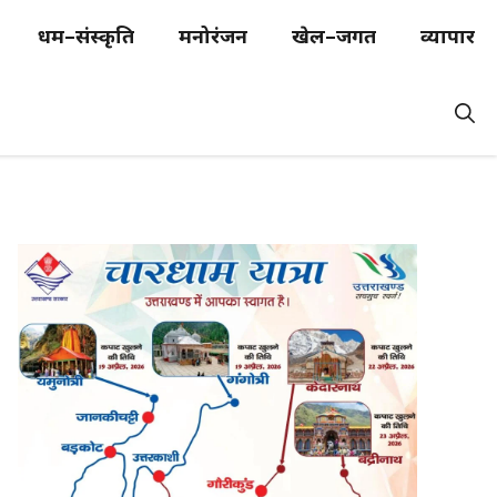
धर्म–संस्कृति
मनोरंजन
खेल–जगत
व्यापार