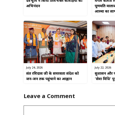
देवभूमि ने किया शिवभक्त कांवड़ियों का
मंगल कलश स्था
अभिनंदन
पूर्णमति माताज
आस्था का सा
July 22, 2026
July 24, 2026
सुशासन और पा
संत रविदास जी के समरसता संदेश को
‘सेवा विधि’ प
जन-जन तक पहुंचाने का आह्वान
Leave a Comment
Comment