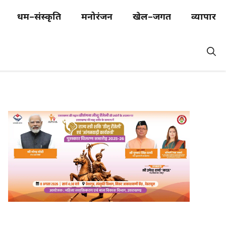
धर्म–संस्कृति
मनोरंजन
खेल–जगत
व्यापार