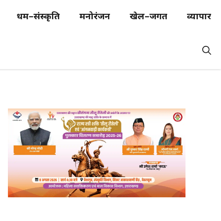
धर्म–संस्कृति
मनोरंजन
खेल–जगत
व्यापार