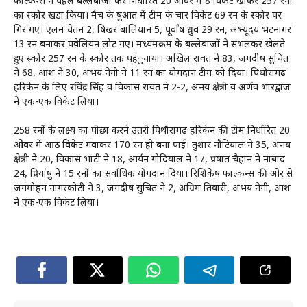
फाल्कन्स ने पहले बल्लेबाजी कर निर्धारित 20 ओवर में 8 विकेट खोकर 257 रनों
का स्कोर खडा किया। मैच के षुरूआत में टीम के चार विकेट 69 रन के स्कोर पर
गिर गए। एलन चेतन 2, षिखर बालियान 5, पूर्वांष ध्रुव 29 रन, अभ्यूदय भटनागर
13 रन बनाकर पवेलियन लौट गए। मध्यमक्रम के बल्लेबाजों ने संभलकर खेलते
हुए स्कोर 257 रन के स्कोर तक पहंुचाया। अखिल रावत ने 83, जगदीष सुचित
ने 68, आरूश ने 30, अभय नेगी ने 11 रन का योगदान टीम को दिया। पिथौरागढ
हरिकेन के लिए रविंद्र सिंह व विकास रावत ने 2-2, अनय क्षेत्री व अर्णव भारद्वाज
ने एक-एक विकेट लिया।
258 रनों के लक्ष्य का पीछा करने उतरी पिथौरागढ हरिकेन की टीम निर्धारित 20
ओवर में आठ विकेट गंवाकर 170 रन ही बना पाई। तुशार नौटियाल ने 35, अनय
क्षेत्री ने 20, विकास भाटी ने 18, आर्यन गोदियाल ने 17, प्रषांत चैहान ने नाबाद
24, प्रियांषु ने 15 रनों का सर्वाधिक योगदान दिया। रिशिकेष फाल्कन्स की ओर से
जगमोहन नागरकोटी ने 3, जगदीष सुचित ने 2, अग्रिम तिवारी, अभय नेगी, आरूश
ने एक-एक विकेट लिया।