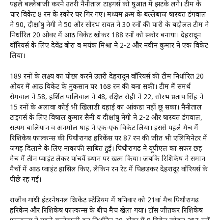
पहले बल्लेबाजी करने उतरी नैनीताल टाइगर्स को षुरूआत में झटके लगे। टीम के
चार विकेट 8 रन के स्कोर पर गिर गए। मध्यम क्रम के बल्लेबाज षास्वत डंगवाल
ने 90, दीक्षांषु नेगी ने 50 और सौरभ रावत ने 30 रनों की पारी के बदौलत टीम ने
निर्धारित 20 ओवर में आठ विकेट खोकर 188 रनों को स्कोर बनाया। देहरादून
वाॅरियर्स के लिए देवेंद्र बोरा व मयंक मिश्रा ने 2-2 और नवीन कुमार ने एक विकेट
लिया।
189 रनों के लक्ष्य का पीछा करने उतरी देहरादून वाॅरियर्स की टीम निर्धारित 20
ओवर में आठ विकेट के नुकसान पर 168 रन की बना सकी। टीम में समर्थ
सेमवाल ने 58, हर्शित पालिवाल ने 48, रक्षित रोही ने 22, सौरभ प्रताप सिंह ने
15 रनों के अलावा कोई भी खिलाडी दहाई का आंकडा नहीं छू सका। नैनीताल
टाइगर्स के लिए विषाल कुमार सैनी व दीक्षांषु नेगी ने 2-2 और षास्वत डंगवाल,
सत्यम बालियान व अनमोल षाह ने एक-एक विकेट लिया। इससे पहले मैच में
रिशिकेष फाल्कन्स की पिथौरागढ हरिकेंस पर 87 रन की जीत भी एलिमिनेटर में
जगह दिलाने के लिए नाकाफी साबित हुई। पिथौरागढ ने यूपीएल का सफर छह
मैच में तीन प्वाइंट लेकर पांचवें स्थान पर खत्म किया। जबकि रिशिकेष ने समान
मैचों में आठ प्वाइंट हासिल किए, लेकिन रन रेट में पिछडकर देहरादूर वाॅरियर्स के
पीछे रह गई।
राजीव गांधी इंटरनेषनल क्रिकेट स्टेडियम में षनिवार को 21वां मैच पिथौरागढ
हरिकेन और रिशिकेष फाल्कन्स के बीच मैच खेला गया। टाॅस जीतकर रिशिकेष