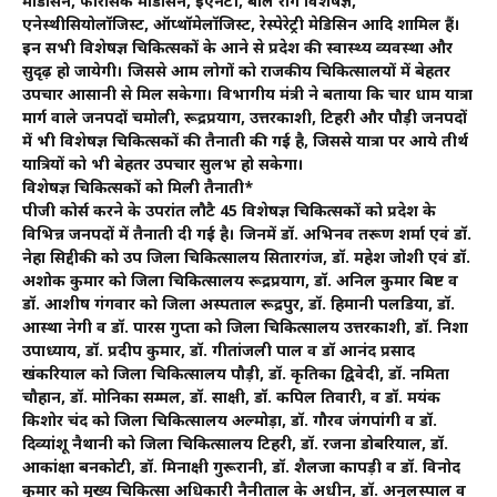
मेडिसिन, फॉरेसिंक मेडिसिन, ईएनटी, बाल रोग विशेषज्ञ,
एनेस्थीसियोलॉजिस्ट, ऑप्थॉमेलॉजिस्ट, रेस्पेरेट्री मेडिसिन आदि शामिल हैं।
इन सभी विशेषज्ञ चिकित्सकों के आने से प्रदेश की स्वास्थ्य व्यवस्था और
सुदृढ़ हो जायेगी। जिससे आम लोगों को राजकीय चिकित्सालयों में बेहतर
उपचार आसानी से मिल सकेगा। विभागीय मंत्री ने बताया कि चार धाम यात्रा
मार्ग वाले जनपदों चमोली, रूद्रप्रयाग, उत्तरकाशी, टिहरी और पौड़ी जनपदों
में भी विशेषज्ञ चिकित्सकों की तैनाती की गई है, जिससे यात्रा पर आये तीर्थ
यात्रियों को भी बेहतर उपचार सुलभ हो सकेगा।
विशेषज्ञ चिकित्सकों को मिली तैनाती*
पीजी कोर्स करने के उपरांत लौटै 45 विशेषज्ञ चिकित्सकों को प्रदेश के
विभिन्न जनपदों में तैनाती दी गई है। जिनमें डॉ. अभिनव तरूण शर्मा एवं डॉ.
नेहा सिद्दीकी को उप जिला चिकित्सालय सितारगंज, डॉ. महेश जोशी एवं डॉ.
अशोक कुमार को जिला चिकित्सालय रूद्रप्रयाग, डॉ. अनिल कुमार बिष्ट व
डॉ. आशीष गंगवार को जिला अस्पताल रूद्रपुर, डॉ. हिमानी पलडिया, डॉ.
आस्था नेगी व डॉ. पारस गुप्ता को जिला चिकित्सालय उत्तरकाशी, डॉ. निशा
उपाध्याय, डॉ. प्रदीप कुमार, डॉ. गीतांजली पाल व डॉ आनंद प्रसाद
खंकरियाल को जिला चिकित्सालय पौड़ी, डॉ. कृतिका द्विवेदी, डॉ. नमिता
चौहान, डॉ. मोनिका सम्मल, डॉ. साक्षी, डॉ. कपिल तिवारी, व डॉ. मयंक
किशोर चंद को जिला चिकित्सालय अल्मोड़ा, डॉ. गौरव जंगपांगी व डॉ.
दिव्यांशू नैथानी को जिला चिकित्सालय टिहरी, डॉ. रजना डोबरियाल, डॉ.
आकांक्षा बनकोटी, डॉ. मिनाक्षी गुरूरानी, डॉ. शैलजा कापड़ी व डॉ. विनोद
कुमार को मुख्य चिकित्सा अधिकारी नैनीताल के अधीन, डॉ. अनुलस्पाल व