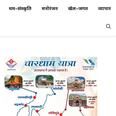
धर्म–संस्कृति
मनोरंजन
खेल–जगत
व्यापार