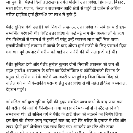
जा चुके हैं। पिछले दिनों उत्तराखण्ड समेत पश्चिमी उत्तर प्रदेश, हिमाचल, बिहार ,
मध्य प्रदेश, पंजाब, केरल व राजस्थान आदि क्षेत्रों से पहुंचे दो दर्जन से अधिक
मरीज़ हाईटैक हार्ट ट्रीटमंेट का लाभ ले चुके हैं।
पेशेंट सुमित्रा देवी उम्र 81 वर्ष निवासी लखनऊ, उत्तर प्रदेश को लंबे समय से हृदय
सम्बन्धित परेशानी थी। पेशेंट उत्तर प्रदेश के कई बड़े नामचीन अस्पतालों के ह्दय
रोग विशेषज्ञों से परामर्श ले चुकीं थीं परंतु उन्हें स्वास्थ्य लाभ नहीं मिल पाया।
एसजीपीजीआई लखनउ में जॉचों के बाद ओपन हार्ट सर्जरी के लिए परामर्श दिया
गया था। पूर्व उपचार में मरीज को बाईपास सर्जरी की भी सलाह दी गई थी।
पेशेंट सुमित्रा देवी और पेशेंट सुनील कुमार दोनों निवासी लखनऊ को जब श्री
महंत इन्दरेश अस्पताल के वरिष्ठ कार्डियोलॉजिस्ट व कॉर्डियोलॉजी विभाग के
प्रमुख डॉ. सलिल गर्ग के बारे में जानकारी प्राप्त हुई वह बिना विलंब किए डॉ.
सलिल गर्ग से चिकित्सकीय परामर्श हेतु उत्तर प्रदेश से श्री महंत इंदिरेश अस्पताल,
देहरादून पहुंचे।
डॉ सलिल गर्ग द्वारा सुमित्रा देवी की हृदय संबंधित जांच करने के बाद पाया गया
की मरीज की नसों में कैल्शियम जमा था। प्राररिभक जॉचों में स्टैंट लगने की
सम्भावना थी। डॉ सलिल गर्ग ने पेशेंट के हार्ट वॉल्व को बदलने का निर्णय लिया।
इस केस की रोचक एवम् महत्वपूर्णं बात यह रही कि मरीज़ के इलाज में स्टैंट और
टावर दोनों हार्ट प्रोसीजर एक साथ किए गए। आमतौर पर स्टैंट और टावर