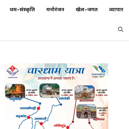
धर्म–संस्कृति
मनोरंजन
खेल–जगत
व्यापार