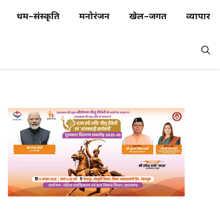
धर्म–संस्कृति
मनोरंजन
खेल–जगत
व्यापार