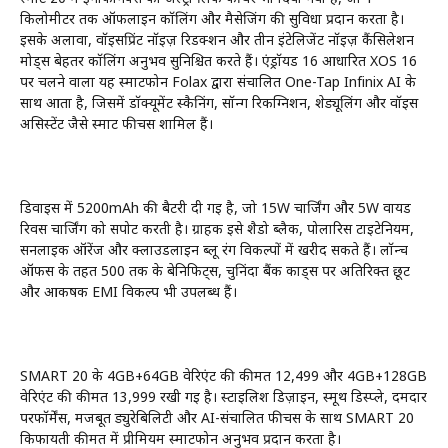
किलोमीटर तक ऑफलाइन कॉलिंग और मैसेजिंग की सुविधा प्रदान करता है।
इसके अलावा, वॉइसप्रिंट नॉइज़ रिडक्शन और तीन इंटेलिजेंट नॉइज़ कैंसिलेशन
मोड्स बेहतर कॉलिंग अनुभव सुनिश्चित करते हैं। एंड्रॉयड 16 आधारित XOS 16
पर चलने वाला यह स्मार्टफोन Folax द्वारा संचालित One-Tap Infinix AI के
साथ आता है, जिसमें डॉक्यूमेंट स्कैनिंग, सॉन्ग रिकग्निशन, शेड्यूलिंग और वॉइस
असिस्टेंट जैसे स्मार्ट फीचर्स शामिल हैं।
डिवाइस में 5200mAh की बैटरी दी गई है, जो 15W चार्जिंग और 5W वायर्ड
रिवर्स चार्जिंग को सपोर्ट करती है। ग्राहक इसे शैडो ब्लैक, पोलारिस टाइटेनियम,
सनलाइक ऑरेंज और क्लाउडलाइन ब्लू रंग विकल्पों में खरीद सकते हैं। लॉन्च
ऑफर्स के तहत ₹500 तक के बेनिफिट्स, चुनिंदा बैंक कार्ड्स पर अतिरिक्त छूट
और आकर्षक EMI विकल्प भी उपलब्ध हैं।
SMART 20 के 4GB+64GB वेरिएंट की कीमत ₹12,499 और 4GB+128GB
वेरिएंट की कीमत ₹13,999 रखी गई है। स्टाइलिश डिज़ाइन, स्मूथ डिस्प्ले, दमदार
परफॉर्मेंस, मजबूत ड्युरेबिलिटी और AI-संचालित फीचर्स के साथ SMART 20
किफायती कीमत में प्रीमियम स्मार्टफोन अनुभव प्रदान करता है।