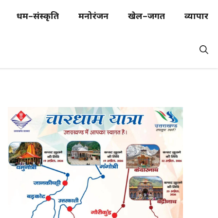
धर्म–संस्कृति
मनोरंजन
खेल–जगत
व्यापार