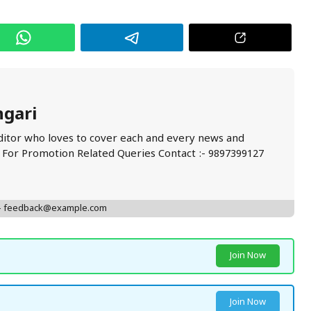
ngari
ditor who loves to cover each and every news and
. For Promotion Related Queries Contact :- 9897399127
 - feedback@example.com
Join Now
Join Now