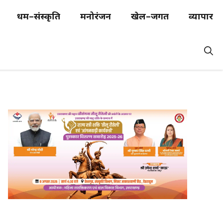
धर्म–संस्कृति
मनोरंजन
खेल–जगत
व्यापार