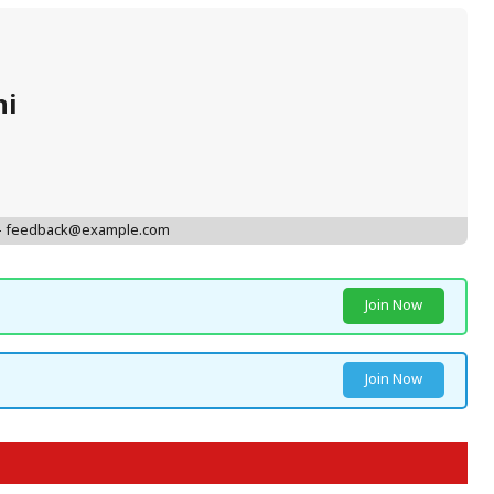
hi
 - feedback@example.com
Join Now
Join Now