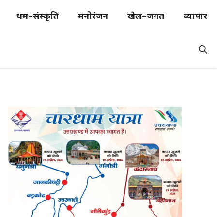
धर्म–संस्कृति
मनोरंजन
खेल–जगत
व्यापार