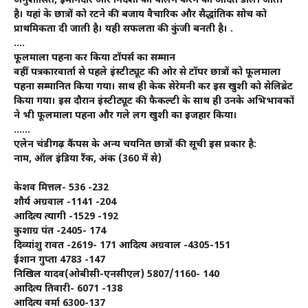
अनुशासित, ईमानदार और निर्देशों का पालन करने की आदत डाली जाती
है। यहां के छात्रों को रटने की बजाय वैचारिक और सैद्धांतिक सोच को
प्राथमिकता दी जाती है। यही सफलता की कुंजी बनती है। .
….
फूलमाला पहना कर किया टॉपर्स का सम्मान
वहीं पत्रकारवार्ता से पहले इंस्टीट्यूट की ओर से टॉपर छात्रों को फूलमाला
पहना सम्मानित किया गया। साथ ही केक सेरेमनी कर इस खुशी को सेलिब्रेट
किया गया। इस दौरान इंस्टीट्यूट की फैकल्टी के साथ ही उनके अभिभावकों
ने भी फूलमाला पहना और गले लग खुशी का इजहार किया।
……
एलेन चंडीगढ़ कैंपस के अन्य चयनित छात्रों की सूची इस प्रकार है:
नाम, ऑल इंडिया रैंक, अंक (360 में से)
केशव मित्तल- 536 -232
शौर्य अग्रवाल -1141 -204
आदित्य त्यागी -1529 -192
कुशाग्र पंत -2405- 174
दिव्यांशु रावत -2619- 171 आदित्य अग्रवाल -4305-151
ईशान गुप्ता 4783 -147
निखिल यादव(ओबीसी-एनसीएल) 5807/1160- 140
आदित्य तिवारी- 6071 -138
आदित्य वर्मा 6300-137