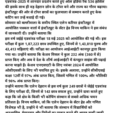
एडवांस्ड-2025 में शानदार प्रदर्शन करते हुए ऑल इंडिया रैंक 536 हासिल
की इसके साथ ही वह देहरादून ज़ोन के टॉपर बने और राज्य का गौरव बढ़ाया।
इंस्टीट्यूट की ओर से टॉपर छात्रों का फूलमाला से सम्मान करते हुए केक
कटिंग कर उन्हें बधाई दी गई।
सोमवार को बल्लीवाला के समीप स्थित एलेन करियर इंस्टीट्यूट में
आयोजित पत्रकार वार्ता में इंस्टीट्यूट के सेंटर हेड विनय माकिन ने इस संबंध
में जानकारी दी। उन्होंने बताया कि
इस वर्ष जईई एडवांस्ड परीक्षा 18 मई 2025 को आयोजित की गई थी। इस
परीक्षा में कुल 1,87,223 छात्र उपस्थित हुए, जिनमें से 1,43,810 पुरुष और
43,413 महिलाएं थीं। परीक्षा का आयोजन आईआईटी कानपुर द्वारा किया
गया था। उन्होंने बताया कि केशव मित्तल ने कुल 232 अंक (360 में से)
प्राप्त किए और अब वे देश के शीर्ष आईआईटी में कंप्यूटर साइंस की पढ़ाई
करना चाहते हैं। केशव एनएसएटी के लिए नवंबर 2024 में आयोजित
ओसीएससी के लिए भी चयनित हुए थे। इसके अलावा, उन्होंने सीबीएसई
कक्षा 12वीं में 97% अंक प्राप्त किए, जिसमें गणित में 100% और भौतिकी
में 96% अंक प्राप्त किए।
उन्होंने बताया कि एलेन देहरादून से इस वर्ष कुल 249 छात्रों ने जेईई एडवांस्ड
के लिए परीक्षा दी, जिनमें से 143 छात्र सफल हुए, उन्होंने दावा करते हुए
कहा कि जो क्षेत्र के किसी भी कोचिंग संस्थान से सबसे अधिक चयन
प्रतिशत है। विनय माकिन, जो कि एलेन देहरादून के सेंटर हेड और गणित
विशेषज्ञ भी है, उन्होंने ये भी बताया कि संस्थान में विद्यार्थियों को