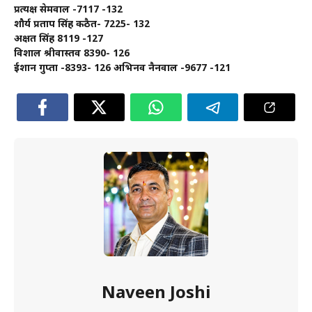
प्रत्यक्ष सेमवाल -7117 -132
शौर्य प्रताप सिंह कठैत- 7225- 132
अक्षत सिंह 8119 -127
विशाल श्रीवास्तव 8390- 126
ईशान गुप्ता -8393- 126 अभिनव नैनवाल -9677 -121
Naveen Joshi