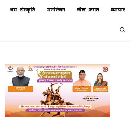
धर्म–संस्कृति
मनोरंजन
खेल–जगत
व्यापार