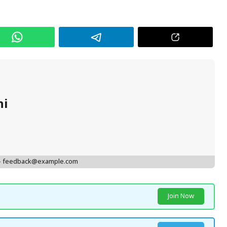
hi
 - feedback@example.com
Join Now