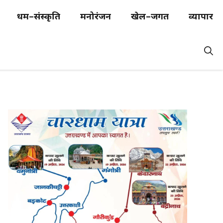
धर्म–संस्कृति
मनोरंजन
खेल–जगत
व्यापार