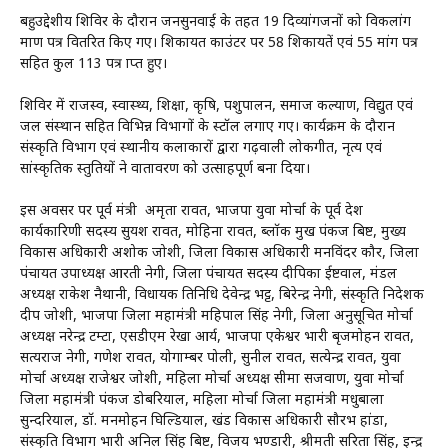
बहुउद्देशीय शिविर के दौरान जनसुनवाई के तहत 19 दिव्यांगजनों को विकलांग
प्रमाण पत्र वितरित किए गए। शिकायत काउंटर पर 58 शिकायतें एवं 55 मांग पत्र
सहित कुल 113 पत्र प्राप्त हुए।
शिविर में राजस्व, स्वास्थ्य, शिक्षा, कृषि, पशुपालन, समाज कल्याण, विद्युत एवं
जल संस्थान सहित विभिन्न विभागों के स्टॉल लगाए गए। कार्यक्रम के दौरान
संस्कृति विभाग एवं स्थानीय कलाकारों द्वारा गढ़वाली लोकगीत, नृत्य एवं
सांस्कृतिक प्रस्तुतियों ने वातावरण को उत्साहपूर्ण बना दिया।
इस अवसर पर पूर्व मंत्री अमृता रावत, भाजपा युवा मोर्चा के पूर्व प्रदेश
कार्यकारिणी सदस्य सुयश रावत, मोहिना रावत, ब्लॉक प्रमुख पंकज बिष्ट, मुख्य
विकास अधिकारी अशोक जोशी, जिला विकास अधिकारी मनविंदर कौर, जिला
पंचायत उपाध्यक्ष आरती नेगी, जिला पंचायत सदस्य दीपिका ईष्टवाल, मंडल
अध्यक्ष राकेश नैथानी, विधायक प्रतिनिधि देवेन्द्र भट्ट, बिरेन्द्र नेगी, संस्कृति निदेशक
प्रदीप जोशी, भाजपा जिला महामंत्री महिपाल सिंह नेगी, जिला अनुसूचित मोर्चा
अध्यक्ष नरेन्द्र टम्टा, एसडीएम रेखा आर्य, भाजपा एकेश्वर प्रभारी बृजमोहन रावत,
सत्यराज नेगी, गणेश रावत, योगाम्बर पोली, सुनील रावत, सत्येन्द्र रावत, युवा
मोर्चा अध्यक्ष राजेश्वर जोशी, महिला मोर्चा अध्यक्ष सीमा सजवाण, युवा मोर्चा
जिला महामंत्री पंकज डोबरियाल, महिला मोर्चा जिला महामंत्री मधुबाला
सुन्दरियाल, डॉ. मनमोहन घिल्डियाल, खंड विकास अधिकारी सौरभ हांडा,
संस्कृति विभाग प्रभारी अनिल सिंह बिष्ट, विजय भण्डारी, श्रीमती सरिता सिंह, इन्द्र