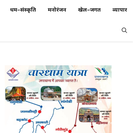
धर्म–संस्कृति
मनोरंजन
खेल–जगत
व्यापार