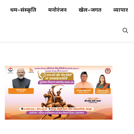
धर्म–संस्कृति
मनोरंजन
खेल–जगत
व्यापार