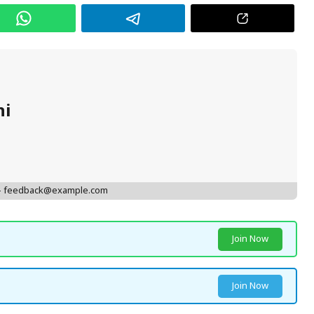
hi
 - feedback@example.com
Join Now
Join Now