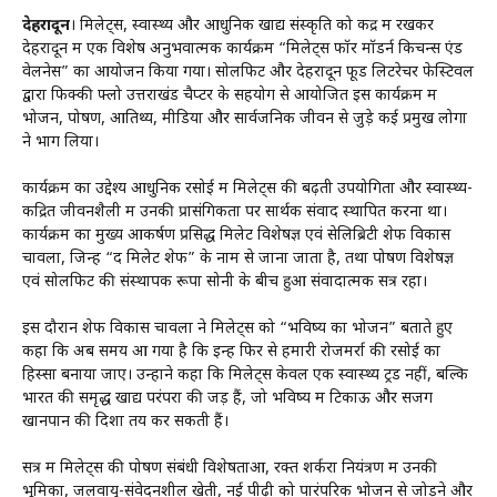
देहरादून
। मिलेट्स, स्वास्थ्य और आधुनिक खाद्य संस्कृति को केंद्र में रखकर
देहरादून में एक विशेष अनुभवात्मक कार्यक्रम “मिलेट्स फॉर मॉडर्न किचन्स एंड
वेलनेस” का आयोजन किया गया। सोलफिट और देहरादून फूड लिटरेचर फेस्टिवल
द्वारा फिक्की फ्लो उत्तराखंड चैप्टर के सहयोग से आयोजित इस कार्यक्रम में
भोजन, पोषण, आतिथ्य, मीडिया और सार्वजनिक जीवन से जुड़े कई प्रमुख लोगों
ने भाग लिया।
कार्यक्रम का उद्देश्य आधुनिक रसोई में मिलेट्स की बढ़ती उपयोगिता और स्वास्थ्य-
केंद्रित जीवनशैली में उनकी प्रासंगिकता पर सार्थक संवाद स्थापित करना था।
कार्यक्रम का मुख्य आकर्षण प्रसिद्ध मिलेट विशेषज्ञ एवं सेलिब्रिटी शेफ विकास
चावला, जिन्हें “द मिलेट शेफ” के नाम से जाना जाता है, तथा पोषण विशेषज्ञ
एवं सोलफिट की संस्थापक रूपा सोनी के बीच हुआ संवादात्मक सत्र रहा।
इस दौरान शेफ विकास चावला ने मिलेट्स को “भविष्य का भोजन” बताते हुए
कहा कि अब समय आ गया है कि इन्हें फिर से हमारी रोजमर्रा की रसोई का
हिस्सा बनाया जाए। उन्होंने कहा कि मिलेट्स केवल एक स्वास्थ्य ट्रेंड नहीं, बल्कि
भारत की समृद्ध खाद्य परंपरा की जड़ें हैं, जो भविष्य में टिकाऊ और सजग
खानपान की दिशा तय कर सकती हैं।
सत्र में मिलेट्स की पोषण संबंधी विशेषताओं, रक्त शर्करा नियंत्रण में उनकी
भूमिका, जलवायु-संवेदनशील खेती, नई पीढ़ी को पारंपरिक भोजन से जोड़ने और