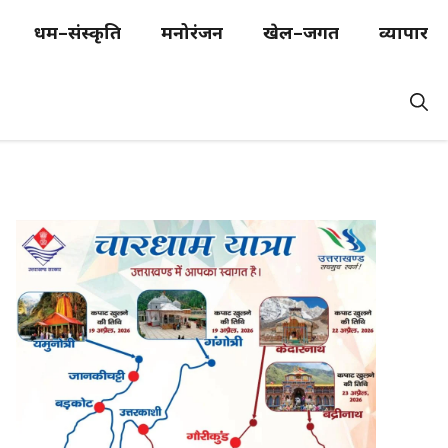
धर्म–संस्कृति
मनोरंजन
खेल–जगत
व्यापार