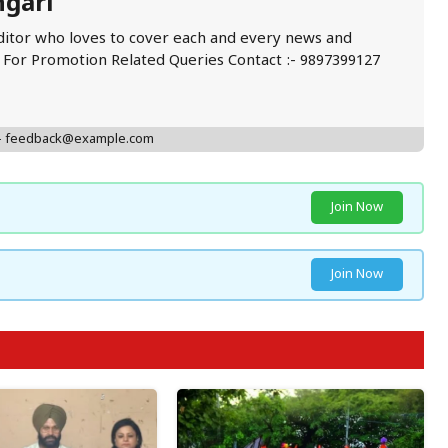
ngari
ditor who loves to cover each and every news and
. For Promotion Related Queries Contact :- 9897399127
 - feedback@example.com
Join Now
Join Now