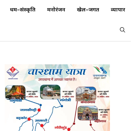
धर्म–संस्कृति
मनोरंजन
खेल–जगत
व्यापार