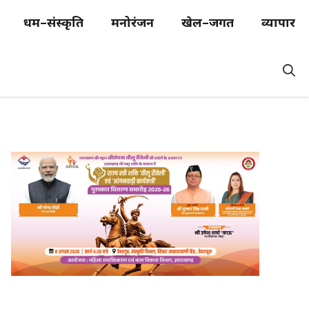
धर्म–संस्कृति
मनोरंजन
खेल–जगत
व्यापार