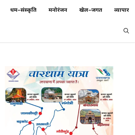
धर्म–संस्कृति
मनोरंजन
खेल–जगत
व्यापार