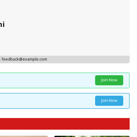
hi
 - feedback@example.com
Join Now
Join Now