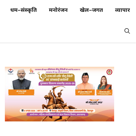
धर्म–संस्कृति
मनोरंजन
खेल–जगत
व्यापार