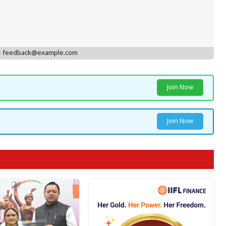
 - feedback@example.com
Join Now
Join Now