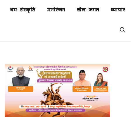
धर्म–संस्कृति
मनोरंजन
खेल–जगत
व्यापार