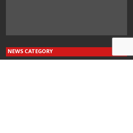
NEWS CATEGORY
चंद्रबनी शाखा के वार्षिक अधिवेशन में शिक्षा और समाजसेवा
पर जोर
25 साल की संगीत साधना, ‘घनक’ में गूंजे सुर
विभाजन विभीषिका स्मृति दिवस पर पंजाबी समाज
निकालेगा कैंडल मार्च