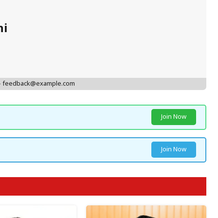
hi
 - feedback@example.com
Join Now
Join Now