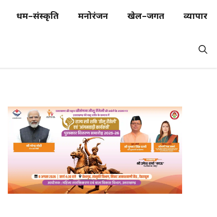
धर्म–संस्कृति
मनोरंजन
खेल–जगत
व्यापार