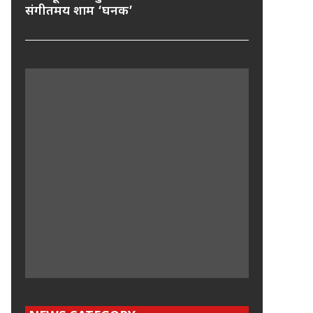
संगीतमय शाम ‘घनक’