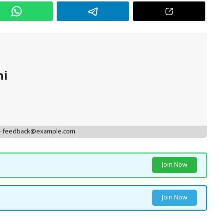
hi
 - feedback@example.com
Join Now
Join Now