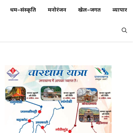
धर्म–संस्कृति
मनोरंजन
खेल–जगत
व्यापार