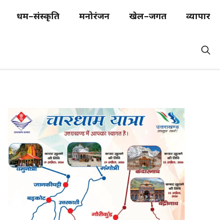
धर्म–संस्कृति
मनोरंजन
खेल–जगत
व्यापार