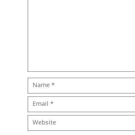
Name
Email
Website