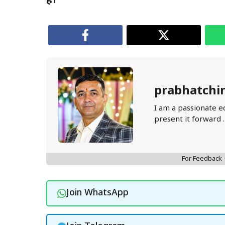
है।
prabhatchi
I am a passionate e
present it forward 
For Feedback
Join WhatsApp