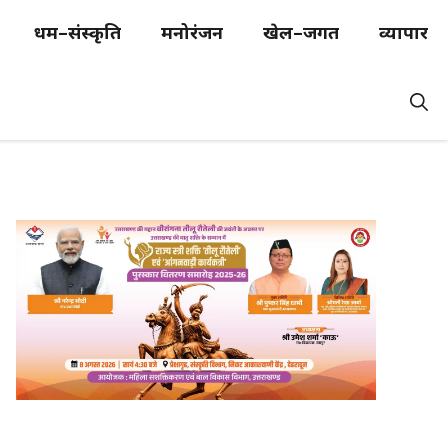
धर्म–संस्कृति
मनोरंजन
खेल–जगत
व्यापार