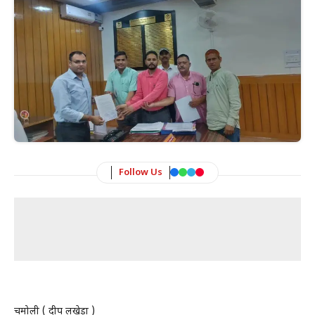
Follow Us
चमोली ( प्रदीप लखेड़ा )