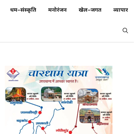
धर्म–संस्कृति
मनोरंजन
खेल–जगत
व्यापार