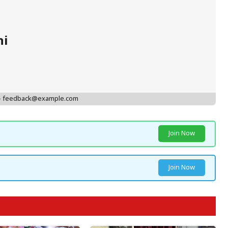
hi
 - feedback@example.com
Join Now
Join Now