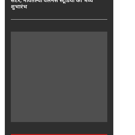
सेंटर, नवितल्या वेलनेस स्टूडियो का भव्य
शुभारंभ