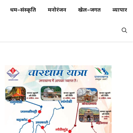
धर्म–संस्कृति
मनोरंजन
खेल–जगत
व्यापार