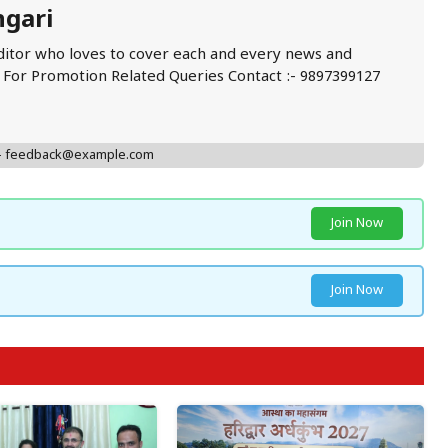
ngari
ditor who loves to cover each and every news and
. For Promotion Related Queries Contact :- 9897399127
 - feedback@example.com
Join Now
Join Now