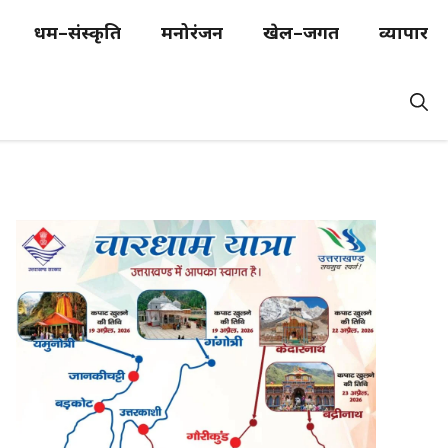
धर्म–संस्कृति
मनोरंजन
खेल–जगत
व्यापार