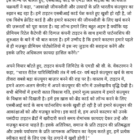
इस लॉन्च पर बोलते हुए, एसबीआई कार्ड के एमडी और सीईओ श्री अभिजीत
चक्रवर्ती ने कहा, “आकांक्षी जीवनशैली और उत्पादों के प्रति भारतीय कंज़्यूमर का
रुझान बढ़ रहा है। हमें टाइटन एसबीआई कार्ड पेश करते हुए खुशी हो रही है, जो
एक विशेष क्रेडिट कार्ड है और हमारे कस्टमर की जीवनशैली के लिए खर्च करने
की ज़रूरतों को पूरा करता है। यह लॉन्च हमारे लिए बहुत अहम है क्योंकि यह
प्रीमियम रिटेल कैटेगरी की दिग्गज कंपनी टाइटन के साथ हमारी पार्टनरशिप की
शुरुआत के बारे में भी बात करता है। हमें उम्मीद है कि हमारे कस्टमर हमारे पहले
से ही मज़बूत प्रीमियम पोर्टफ़ोलियो में इस नए जुड़ाव की सराहना करेंगे और
इसके ज़रिए अधिकतम फ़ायदा हासिल करेंगे।”
अपने विचार बाँटते हुए, टाइटन कंपनी लिमिटेड के एमडी श्री सी. के. वेंकटरमन ने
कहा, “भारत रीटेल पारिस्थितिकी तंत्र में वर्ष-दर- वर्ष बढ़ते कंज़्यूमर खर्च के साथ
तीसरा सबसे बड़ा कंज़्यूमर बाज़ार बनने की राह पर है। वास्तव में, टाइटन में,
हमने अलग-अलग सेगमेंट में अपने कंज़्यूमर की माँग में उल्लेखनीय वृद्धि देखी है।
सभी श्रेणियों में हमारी सतत विकास गति, हमारे मूल्य प्रस्ताव में हमारे कंज़्यूमर
के विश्वास को दिखाती है। हमें इस ख़ास को-ब्रैंड कार्ड को लॉन्च करने के लिए
एसबीआई कार्ड के साथ पार्टनरशिप करके खुशी हो रही है जो हमारे कंज़्यूमर की
आकांक्षाओं को और मज़बूत करेगा। इस कार्ड से, हम अपने कस्टमर को उनके
पसंदीदा टाइटन ब्रैंडों में खरीदारी करते समय रोमांचक फ़ायदए देकर उन्हें और
मज़बूत बनाना चाहते हैं। इसके अतिरिक्त, समाज के प्रति टाइटन की प्रतिबद्धता
और उसके पर्यावरण के प्रति जागरूक अभियान का नेतृत्व करते हुए, हमें प्रत्येक
स्वीकृत कार्ड के लिए एक पेड़ लगाने में खुशी होगी|”