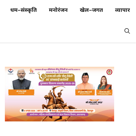
धर्म–संस्कृति
मनोरंजन
खेल–जगत
व्यापार