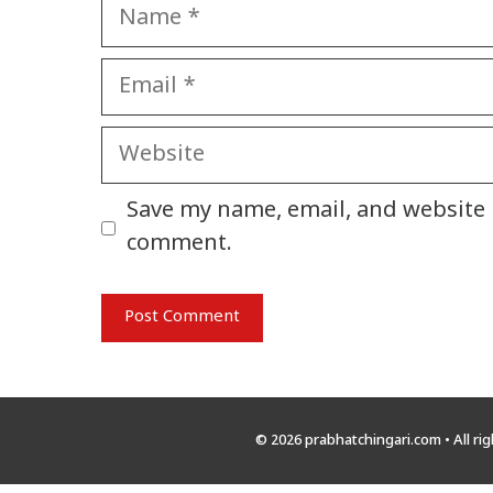
Name
Email
Website
Save my name, email, and website i
comment.
© 2026 prabhatchingari.com • All ri