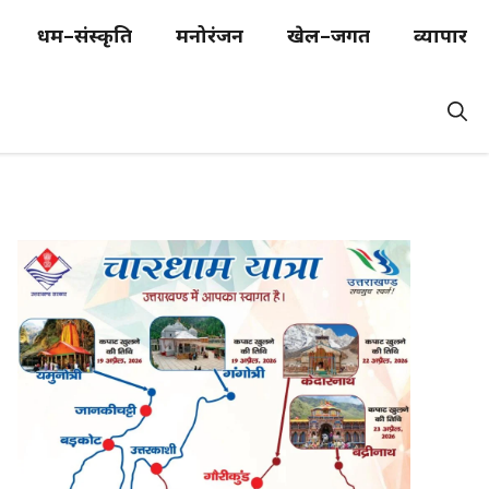
धर्म–संस्कृति
मनोरंजन
खेल–जगत
व्यापार