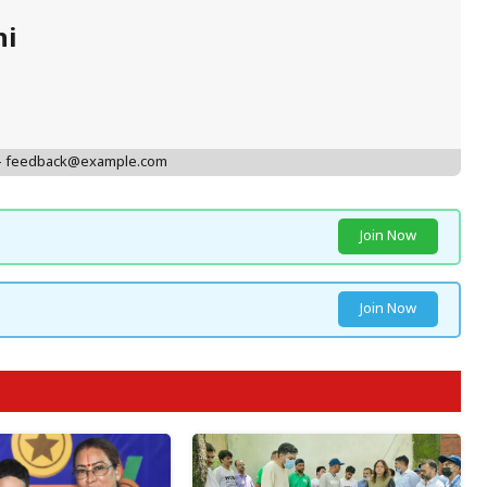
hi
 - feedback@example.com
Join Now
Join Now