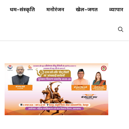
धर्म–संस्कृति
मनोरंजन
खेल–जगत
व्यापार