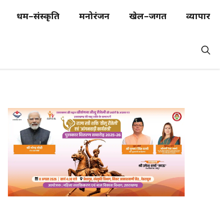
धर्म–संस्कृति
मनोरंजन
खेल–जगत
व्यापार