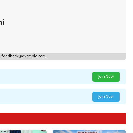
hi
 - feedback@example.com
Join Now
Join Now