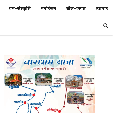
धर्म–संस्कृति
मनोरंजन
खेल–जगत
व्यापार