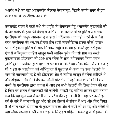
संकेत|*
*अवैध नशे का बड़ा अंतर्राज्यीय नेटवर्क नेस्तनाबूद, पिछले काफी समय से ड्रग
तस्कर पर थी एसटीएफ नजर।।*
उत्तराखंड राज्य में बढ़ते नशे की प्रवृति की रोकथाम हेतु *माननीय मुख्यमंत्री जी
के उत्तराखंड के ड्रग्स-फ्री देवभूमि अभियान के अंतर्गत वरिष्ठ पुलिस अधीक्षक
एसटीएफ श्री आयुष अग्रवाल द्वारा ड्रग्स के खिलाफ कार्यवाही करने के आदेश
पर* एसटीएफ की *ए.एन.टी.एफ टीम (एंटी नारकोटिक्स टास्क फोर्स) द्वारा*
थाना डोईवाला पुलिस के साथ मिलकर सयुंक्त कार्यवाही करते हुए *डोईवाला
क्षेत्र से अभियुक्ता ताहिरा खातून पत्नी जाकिर हुसैन निवासी ग्राम नई बस्ती
कुडकावाला डोईवाला को 259 ग्राम स्मैक के साथ *गिरफ़्तार किया गया*
,अभियुक्ता उपरोक्त द्वारा पूछताछ पर बताया कि *यह स्मैक बरेली से लेकर आई
थी,* इस पर एसटीएफ को अभियुक्ता से पूछताछ में अन्य कई ड्रग्स पैडलरो के
नाम की जानकारी हुई है जो डोईवाला क्षेत्र में ताहिरा खातून से स्मैक खरीदते थे
और डोईवाला क्षेत्र में विशेष कर जॉली ग्रांट क्षेत्र में रहने वाले छात्रों को विक्रय
करते थे। एसटीएफ द्वारा प्रकाश में आए इन सभी पैडलरों की लिस्ट तैयार की गई
है जिन पर अलग से कार्यवाही की जायेगी। पकड़ी गई महिला तस्कर द्वारा बताया
गया कि वह मूल रूप से बरेली उत्तर प्रदेश की रहने वाली है। जहां पर उसने इस
धंधे के बारे में जानकारी हुई और बड़े ड्रग डीलरों से संपर्क में आई और फिर विगत
5–6 साल पहले डोईवाला के कुडकावावाला क्षेत्र में रहने को आ गई और बरेली से
यहां स्मैक सप्लाई करती लगी। *इसके लिए इस महिला तस्कर द्वारा डोईवाला के