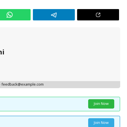
hi
 - feedback@example.com
Join Now
Join Now