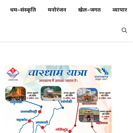
धर्म–संस्कृति
मनोरंजन
खेल–जगत
व्यापार