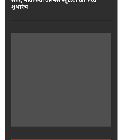
सेंटर, नवितल्या वेलनेस स्टूडियो का भव्य
शुभारंभ