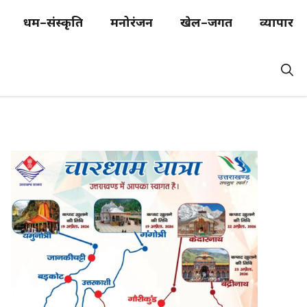
धर्म–संस्कृति
मनोरंजन
खेल–जगत
व्यापार