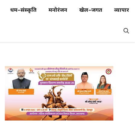
धर्म–संस्कृति
मनोरंजन
खेल–जगत
व्यापार