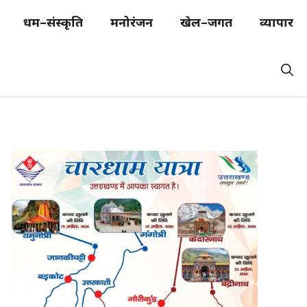
धर्म–संस्कृति
मनोरंजन
खेल–जगत
व्यापार