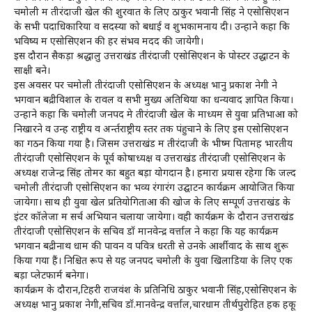
चमोली में तीरंदाजी खेल की शुरवात के लिए ठाकुर भवानी सिंह ने एसोसिएशन
के सभी पदाधिकारियों व सदस्यों को बधाई व शुभकामनायें दी। उन्होंने कहा कि
भविष्य में एसोसिएशन की हर संभव मदद की जायेगी।
इस दौरान सैकड़ों श्रद्धालु उत्तराखंड तीरंदाजी एसोसिएशन के पोस्टर उद्धाटन के
साक्षी बने।
इस अवसर पर चमोली तीरंदाजी एसोसिएशन के अध्यक्ष भानु प्रकाश नेगी ने
भगवान बद्रीविशाल के रावल व सभी मुख्य अतिथियों का धन्यवाद ज्ञापित किया।
उन्होंने कहा कि चमोली जनपद मे तीरंदाजी खेल के माध्यम से युवा प्रतिभाओं को
निखारने व उन्हें राष्ट्रीय व अर्न्तराष्ट्रीय स्तर तक पंहुचाने के लिए इस एसोसिएशन
का गठन किया गया है। जिसमें उत्तराखंड में तीरंदाजी के भीष्म पितामह भारतीय
तीरंदाजी एसोसिएशन के पूर्व कोषाध्यक्ष व उत्तराखंड तीरंदाजी एसोसिएशन के
अध्यक्ष राजेन्द्र सिंह तोमर का बहुत बड़ा योगदान है। हमारा प्रयास रहेगा कि जल्द
चमोली तीरंदाजी एसोसिएशन का भव्य रंगारंग उद्घाटन कार्यक्रम आयोजित किया
जायेगा। साथ ही युवा खेल प्रतियोगिताओं की खोज के लिए सम्पूर्ण उत्तराखंड के
इंटर कॉलेजों में सर्च अभियान चलाया जायेगा। वही कार्यक्रम के दौरान उत्तराखंड
तीरंदाजी एसोसिएशन के सचिव डॉ मानवेन्द्र वर्त्ताल ने कहा कि यह कार्यक्रम
भगवान बद्रीनाथ धाम की पावन व पवित्र धरती से उनके आर्शीवाद के साथ शुरू
किया गया हैं। निश्चित रूप से यह जनपद चमोली के युवा खिलाडियों के लिए एक
बड़ा प्लेटफार्म बनेगा।
कार्यक्रम के दौरान,टिहरी राजवंश के प्रतिनिधि ठाकुर भवानी सिंह,एसोसिएशन के
अध्यक्ष भानु प्रकाश नेगी,सचिव डॉ.मानवेन्द्र वर्त्ताल,चारधाम तीर्थपुरोहित हक हकू